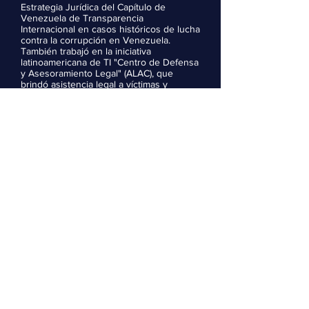
Estrategia
Jurídica
del Capítulo de
Venezuela de Transparencia
Internacional en casos históricos de lucha
contra la corrupción en Venezuela.
También trabajó en la iniciativa
latinoamericana de TI "Centro de Defensa
y Asesoramiento Legal" (ALAC), que
brindó asistencia legal a víctimas y
testigos de prácticas corruptas en
Venezuela y América Latina
Tom West
Presidente de Statesmanship Group, Inc.
Desde 1988, Tom ha trabajado como
intérprete (español-inglés) contratado por
el Departamento de Estado de EE. UU
para su programa de lideres visitantes
internacionales y el Programa de
asistencia antiterrorista. Es sociólogo de
la Universidad de Virginia, Charlottesville,
VA, EE.UU. y tiene una Maestría en
Administración en M.A., Diplomacia y
Relaciones Internacionales, Escuela
Diplomática Española, Madrid, España.
También es consultor en temas de
desarrollo económico, político y social.